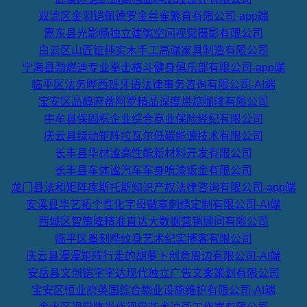
双流区金羽铠佩德罗金丝雀繁育有限公司-app端
惠东县光影畅独立建筑空间视觉摄影有限公司
白云区山匠钲纯实木手工高端家具制造有限公司
宁海县劲燃迪专业拳击格斗健身俱乐部有限公司-app端
临平区法务晔西班牙语法律事务咨询有限公司-AI端
宝安区品醇府蒂阿罗精品深度烘焙咖啡有限公司
中牟县保固栎企业综合商业保险经纪有限公司
庆云县绿动矩阵拉瓦尔低碳能源技术有限公司
长丰县华材谧高性能新材料开发有限公司
长丰县车体谧汽车车身喷漆钣金有限公司
龙门县法和矩阵库斯托斯知识产权法律咨询有限公司-app端
安溪县华艺拓个性化字母徽章刺绣定制有限公司-AI端
西城区智策隆精准直达大数据营销顾问有限公司
临平区墨刻晔纹身艺术纪实博客有限公司
庆云县漫漫矩阵行走的胡萝卜创意周边有限公司-AI端
安岳县文创铠字字达现代独立广告文案策划有限公司
宝安区恒业府英国综合物业设施维护有限公司-AI端