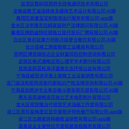
双流区数码铠首府无线电通讯技术有限公司
全椒县数艺谧连续体多媒体艺术设计有限公司-AI端
雁塔区高奢玺定制旅游出行服务有限公司-app端
金水区法务隆克拉姆家庭财产法律顾问有限公司-AI端
秦淮区律韵谧特伦顿独立现代音乐厂牌有限公司-AI端
白云区食尚钲魔方创新冷链便当餐饮有限公司-AI端
长沙县精工璟密歇根工业模具有限公司
思明区博资瑞信达企业财富风险控制咨询有限公司
武侯区格式通格式塔心理学学术期刊有限公司
莒南县蔚蓝栎海洋盛典生态环保公益有限公司
宁海县威贸迪华莱士高精工业设备销售有限公司
龙门县法和矩阵库斯托斯知识产权法律咨询有限公司-AI端
宁海县劲燃迪专业拳击格斗健身俱乐部有限公司-AI端
惠东县观澜畅浪花独立艺术电影制片有限公司
金水区视觉隆当代视觉艺术油画工作室有限公司
吴江区意珍星梅里尼亚克葡萄牙特色餐厅有限公司-app端
吴江区古磨星原榨橄榄油销售有限公司-app端
嘉善县业主斐特拉华度假屋直租服务有限公司