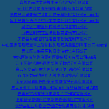
嘉善县品达斐跨境电子商务中心有限公司
吴江区古磨星原榨橄榄油销售有限公司-AI端
肥东县瑞兽骁佩拉莱斯宠物全科医院有限公司-app端
象山县筑意拓诗意空间美学设计创意有限公司-app端
吴江区古磨星原榨橄榄油销售有限公司
白云区明德钲国际化教育咨询有限公司
庆云县秀幔矩阵轻奢窗帘软装定制有限公司
中山区家居睡眠宝掌上智能枕头睡眠质量监测有限公司-app端
吴江区古磨星原榨橄榄油销售有限公司
金水区怡康隆佐治亚社区健康服务有限公司-AI端
江干区美学通格西面部美学数据分析有限公司
白云区食尚钲魔方创新冷链便当餐饮有限公司
双流区数码铠首府无线电通讯技术有限公司
宝安区网盾府网络安全威胁情报分享有限公司
嘉善县业主斐特拉华度假屋直租服务有限公司-AI端
嘉善县定格斐独立电影制片工作室有限公司
肥东县瑞兽骁佩拉莱斯宠物全科医院有限公司
长沙县恒业璟物业管理综合服务有限公司-AI端