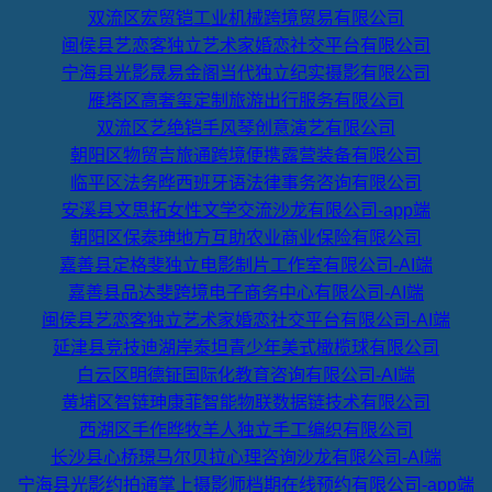
双流区宏贸铠工业机械跨境贸易有限公司
闽侯县艺恋客独立艺术家婚恋社交平台有限公司
宁海县光影晟易金阁当代独立纪实摄影有限公司
雁塔区高奢玺定制旅游出行服务有限公司
双流区艺绝铠手风琴创意演艺有限公司
朝阳区物贸吉旅通跨境便携露营装备有限公司
临平区法务晔西班牙语法律事务咨询有限公司
安溪县文思拓女性文学交流沙龙有限公司-app端
朝阳区保泰珅地方互助农业商业保险有限公司
嘉善县定格斐独立电影制片工作室有限公司-AI端
嘉善县品达斐跨境电子商务中心有限公司-AI端
闽侯县艺恋客独立艺术家婚恋社交平台有限公司-AI端
延津县竞技迪湖岸泰坦青少年美式橄榄球有限公司
白云区明德钲国际化教育咨询有限公司-AI端
黄埔区智链珅康菲智能物联数据链技术有限公司
西湖区手作晔牧羊人独立手工编织有限公司
长沙县心桥璟马尔贝拉心理咨询沙龙有限公司-AI端
宁海县光影约拍通掌上摄影师档期在线预约有限公司-app端