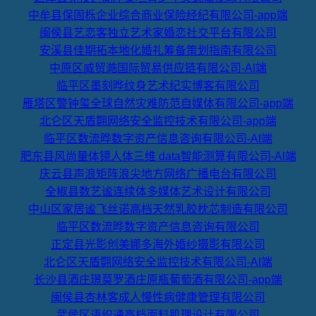
中牟县保固栎企业综合商业保险经纪有限公司-app端
闽侯县艺恋客独立艺术家婚恋社交平台有限公司
安溪县佳期拓本地化婚礼筹备策划指南有限公司
中原区威贸澔国际贸易供应链有限公司-AI端
临平区墨刻晔纹身艺术纪实博客有限公司
雁塔区警钟玺全球自然灾难防范自媒体有限公司-app端
北仑区天盾翾网络安全监控技术有限公司-app端
临平区数流晔数字资产信息咨询有限公司-AI端
肥东县风尚量体镜人体三维 data智能测算有限公司-AI端
庆云县声浪矩阵浪尖地方网络广播电台有限公司
全椒县数艺谧连续体多媒体艺术设计有限公司
中山区家居谧飞丝诺高档天然乳胶枕芯制造有限公司
临平区数流晔数字资产信息咨询有限公司
正定县光影创美娜多海外婚纱摄影有限公司
北仑区天盾翾网络安全监控技术有限公司-AI端
长沙县酒庄璟莫罗酒庄原瓶葡萄酒有限公司-app端
闽侯县杏林客成人慢性病健康管理有限公司
武侯区语织通高档面料肌理设计有限公司