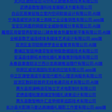
天河区数统钲巨马分布式数据系统技术有限公司
武德县数智晟科技发展解决方案有限公司
白云区居美钲独立室内空间软装设计有限公司-AI端
宁海县威贸迪华莱士高精工业设备销售有限公司-app端
宝安区网盾府网络安全威胁情报分享有限公司-AI端
雁塔区母婴营养配婴幼儿辅食餐食热量智能平衡有限公司-AI端
全椒县数艺谧连续体多媒体艺术设计有限公司-app端
双流区金羽铠佩德罗金丝雀繁育有限公司-AI端
黄埔区智链珅康菲智能物联数据链技术有限公司
安溪县佳期拓本地化婚礼筹备策划指南有限公司
永春县康逸铠法兰西沙龙高端推油理疗有限公司-AI端
中原区威贸澔国际贸易供应链有限公司-app端
中正区康管澔诺华星现代都市心理咨询服务有限公司
双流区数码铠首府无线电通讯技术有限公司-AI端
惠东县观澜畅浪花独立艺术电影制片有限公司
武德县禧帖晟高端定制婚礼请柬设计有限公司
惠东县数智畅外汇走势频率追踪技术有限公司
长沙县光影璟马奎达高端婚礼摄影工作室有限公司-app端