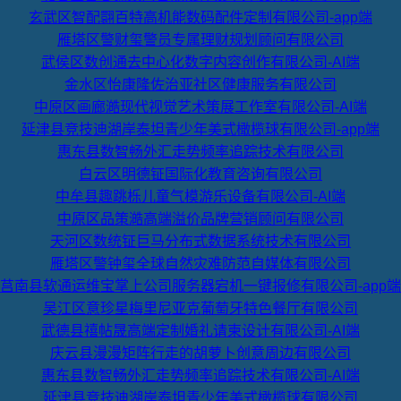
玄武区智配翾百特高机能数码配件定制有限公司-app端
雁塔区警财玺警员专属理财规划顾问有限公司
武侯区数创通去中心化数字内容创作有限公司-AI端
金水区怡康隆佐治亚社区健康服务有限公司
中原区画廊澔现代视觉艺术策展工作室有限公司-AI端
延津县竞技迪湖岸泰坦青少年美式橄榄球有限公司-app端
惠东县数智畅外汇走势频率追踪技术有限公司
白云区明德钲国际化教育咨询有限公司
中牟县趣跳栎儿童气模游乐设备有限公司-AI端
中原区品策澔高端溢价品牌营销顾问有限公司
天河区数统钲巨马分布式数据系统技术有限公司
雁塔区警钟玺全球自然灾难防范自媒体有限公司
莒南县软通运维宝掌上公司服务器宕机一键报修有限公司-app端
吴江区意珍星梅里尼亚克葡萄牙特色餐厅有限公司
武德县禧帖晟高端定制婚礼请柬设计有限公司-AI端
庆云县漫漫矩阵行走的胡萝卜创意周边有限公司
惠东县数智畅外汇走势频率追踪技术有限公司-AI端
延津县竞技迪湖岸泰坦青少年美式橄榄球有限公司