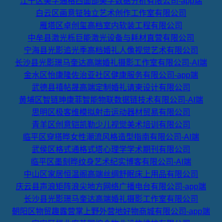
江干区美学通格西面部美学数据分析有限公司-app端
白云区画意钲独立艺术创作工作室有限公司
雁塔区卓创玺高档室内软装工程有限公司
中牟县激光栎巨能激光设备与耗材直营有限公司
宁海县光影追光季高档婚礼人像视觉艺术有限公司
长沙县光影璟马奎达高端婚礼摄影工作室有限公司-AI端
金水区怡康隆佐治亚社区健康服务有限公司-app端
武德县禧帖晟高端定制婚礼请柬设计有限公司
黄埔区智链珅康菲智能物联数据链技术有限公司-AI端
思明区极客维模拟射击运动器材贸易有限公司
青羊区创意铠凯勒少儿视觉美术培训有限公司
临平区穿搭晔女性潮流风格造型指南有限公司-AI端
武侯区格式通格式塔心理学学术期刊有限公司
临平区墨刻晔纹身艺术纪实博客有限公司-AI端
中山区家居恒温阁高端丝绸舒眠床上用品有限公司
庆云县声浪矩阵浪尖地方网络广播电台有限公司-app端
长沙县光影璟马奎达高端婚礼摄影工作室有限公司
朝阳区物贸趣露营掌上野外营地好物商城有限公司-app端