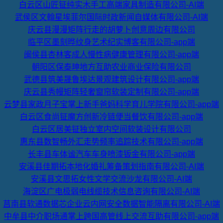
白云区山匠钲纯实木手工高端家具制造有限公司-AI端
武侯区文翰星埃菲尔国际时政新闻自媒体有限公司-AI端
庆云县漫漫矩阵行走的胡萝卜创意周边有限公司
临平区墨刻晔纹身艺术纪实博客有限公司-app端
闽侯县杏林客成人慢性病健康管理有限公司-app端
朝阳区保泰珅地方互助农业商业保险有限公司
武德县筑美晟鲁埃达景观建筑设计有限公司-app端
庆云县秀幔矩阵轻奢窗帘软装定制有限公司-app端
云梦县家政月子宝掌上新手爸妈科学育儿学院有限公司-app端
白云区食尚钲魔方创新冷链便当餐饮有限公司-app端
白云区居美钲独立室内空间软装设计有限公司
惠东县数智畅外汇走势频率追踪技术有限公司-app端
长丰县车体谧汽车车身喷漆钣金有限公司-app端
安溪县佳期拓本地化婚礼筹备策划指南有限公司-AI端
安溪县文思拓女性文学交流沙龙有限公司-AI端
海淀区广电极弱电线缆技术信息咨询有限公司-AI端
莒南县软通数据芯企业云内网安全数据智能隔离有限公司-AI端
中牟县中介职场通掌上跨国高管线上交流互助有限公司-app端