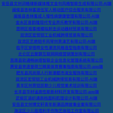
安岳县文创词格律新媒体推文金句风格智能生成有限公司-AI端
闽侯县杏林客退伍军人移动医疗综合服务有限公司
闽侯县杏林客成人慢性病健康管理有限公司-AI端
金水区音韵隆现代专业声乐教学有限公司-AI端
思明区极客维模拟射击运动器材贸易有限公司
双流区宏贸铠工业机械跨境贸易有限公司
双流区艺绝铠手风琴创意演艺有限公司-AI端
临平区穿搭晔女性潮流风格造型指南有限公司
北仑区云聚翾互联网网络营销策划有限公司
莒南县软通畅纳塔智联企业信息化管理系统有限公司
惠安县竞逐斐荷兰精英体育赛事指南有限公司-app端
肥东县风尚丽人行新潮都市淑女服饰有限公司
双流区宏贸铠工业机械跨境贸易有限公司-AI端
青羊区创意铠凯勒少儿视觉美术培训有限公司
长丰县华材谧高性能新材料开发有限公司-app端
武侯区语织通高档面料肌理设计有限公司-AI端
安岳县文创博文轩青年新潮品牌故事全案有限公司
海淀区少儿极塔利手作陶艺体验工作室有限公司