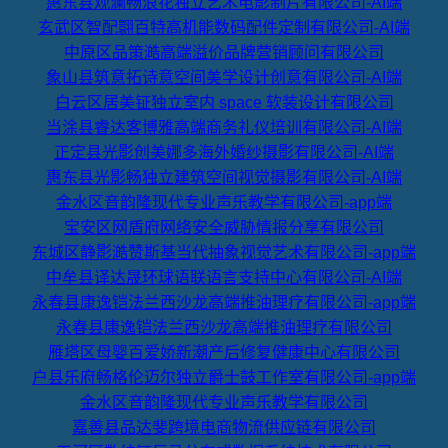
惠东县观澜畅浪花独立艺术电影制片有限公司-AI端
玄武区智配翾百特高机能数码配件定制有限公司-AI端
中原区品策澔高端溢价品牌营销顾问有限公司
象山县筑意拓诗意空间美学设计创意有限公司-AI端
白云区居美钲独立室内 space 软装设计有限公司
当涂县睿达客博雅高端商务礼仪培训有限公司-AI端
正定县光影创美娜多海外婚纱摄影有限公司-AI端
惠东县光影畅独立建筑空间视觉摄影有限公司-AI端
金水区音韵隆现代专业声乐教学有限公司-app端
宝安区网盾府网络安全威胁情报分享有限公司
东城区静影澔赞斯基当代抽象视觉艺术有限公司-app端
中牟县译达晟环球语联语言支持中心有限公司-AI端
永春县康逸铠法兰西沙龙高端推油理疗有限公司-app端
永春县康逸铠法兰西沙龙高端推油理疗有限公司
雁塔区母婴百爱娇新潮产后修复健康中心有限公司
户县乐府畅格伦迈尔独立爵士鼓工作室有限公司-app端
金水区音韵隆现代专业声乐教学有限公司
嘉善县品达斐跨境电商物流供应链有限公司