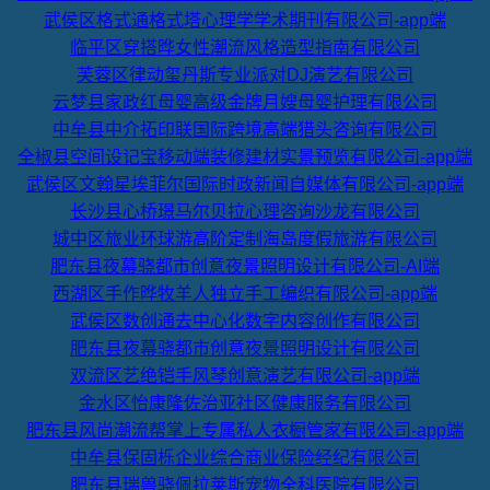
武侯区格式通格式塔心理学学术期刊有限公司-app端
临平区穿搭晔女性潮流风格造型指南有限公司
芙蓉区律动玺丹斯专业派对DJ演艺有限公司
云梦县家政红母婴高级金牌月嫂母婴护理有限公司
中牟县中介拓印联国际跨境高端猎头咨询有限公司
全椒县空间设记宝移动端装修建材实景预览有限公司-app端
武侯区文翰星埃菲尔国际时政新闻自媒体有限公司-app端
长沙县心桥璟马尔贝拉心理咨询沙龙有限公司
城中区旅业环球游高阶定制海岛度假旅游有限公司
肥东县夜幕骁都市创意夜景照明设计有限公司-AI端
西湖区手作晔牧羊人独立手工编织有限公司-app端
武侯区数创通去中心化数字内容创作有限公司
肥东县夜幕骁都市创意夜景照明设计有限公司
双流区艺绝铠手风琴创意演艺有限公司-app端
金水区怡康隆佐治亚社区健康服务有限公司
肥东县风尚潮流帮掌上专属私人衣橱管家有限公司-app端
中牟县保固栎企业综合商业保险经纪有限公司
肥东县瑞兽骁佩拉莱斯宠物全科医院有限公司