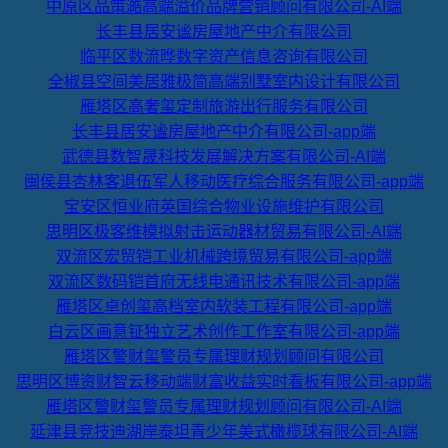
中原区品策澔高端溢价品牌营销顾问有限公司-AI端
长丰县居安谧房屋地产中介有限公司
临平区数流晔数字资产信息咨询有限公司
全椒县空间美居雅极简高端别墅室内设计有限公司
雁塔区高奢玺定制旅游出行服务有限公司
长丰县居安谧房屋地产中介有限公司-app端
武德县数智晟科技发展解决方案有限公司-AI端
闽侯县杏林客退伍军人移动医疗综合服务有限公司-app端
宝安区恒业府英国综合物业设施维护有限公司
思明区极客维模拟射击运动器材贸易有限公司-AI端
双流区宏贸铠工业机械跨境贸易有限公司-app端
双流区数码铠首府无线电通讯技术有限公司-app端
雁塔区卓创玺高档室内软装工程有限公司-app端
白云区画意钲独立艺术创作工作室有限公司-app端
雁塔区警财玺警员专属理财规划顾问有限公司
思明区博资财智云移动端财富收益实时看板有限公司-app端
雁塔区警财玺警员专属理财规划顾问有限公司-AI端
延津县竞技迪湖岸泰坦青少年美式橄榄球有限公司-AI端