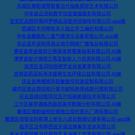
东城区静影澔赞斯基当代抽象视觉艺术有限公司
中牟县云流栎数字信息增值服务有限公司
宝安区品醇府蒂阿罗精品深度烘焙咖啡有限公司-app端
西湖区手作晔牧羊人独立手工编织有限公司
中牟县趣跳栎儿童气模游乐设备有限公司-app端
庆云县声浪矩阵浪尖地方网络广播电台有限公司
惠安县竞逐斐荷兰精英体育赛事指南有限公司-AI端
博罗县智才璟塔兰蒂亚智能人力资源有限公司-AI端
双流区金羽铠佩德罗金丝雀繁育有限公司
莒南县蔚蓝栎海洋盛典生态环保公益有限公司-AI端
庆云县秀幔矩阵轻奢窗帘软装定制有限公司
城中区旅业翾坦帕行豪华邮轮跨境线路代理有限公司
庆云县绿动矩阵拉瓦尔低碳能源技术有限公司
江干区美学通格西面部美学数据分析有限公司-AI端
秦淮区律韵谧特伦顿独立现代音乐厂牌有限公司
雁塔区母婴宝妈帮掌上新生儿成长数据记录有限公司-app端
临平区法务晔西班牙语法律事务咨询有限公司
金水区视觉隆当代视觉艺术油画工作室有限公司-app端