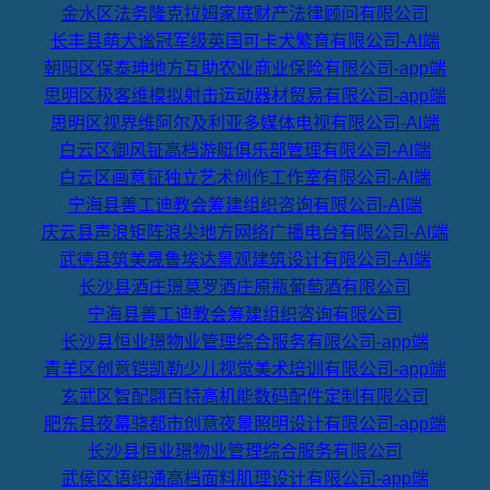
金水区法务隆克拉姆家庭财产法律顾问有限公司
长丰县萌犬谧冠军级英国可卡犬繁育有限公司-AI端
朝阳区保泰珅地方互助农业商业保险有限公司-app端
思明区极客维模拟射击运动器材贸易有限公司-app端
思明区视界维阿尔及利亚多媒体电视有限公司-AI端
白云区御风钲高档游艇俱乐部管理有限公司-AI端
白云区画意钲独立艺术创作工作室有限公司-AI端
宁海县善工迪教会筹建组织咨询有限公司-AI端
庆云县声浪矩阵浪尖地方网络广播电台有限公司-AI端
武德县筑美晟鲁埃达景观建筑设计有限公司-AI端
长沙县酒庄璟莫罗酒庄原瓶葡萄酒有限公司
宁海县善工迪教会筹建组织咨询有限公司
长沙县恒业璟物业管理综合服务有限公司-app端
青羊区创意铠凯勒少儿视觉美术培训有限公司-app端
玄武区智配翾百特高机能数码配件定制有限公司
肥东县夜幕骁都市创意夜景照明设计有限公司-app端
长沙县恒业璟物业管理综合服务有限公司
武侯区语织通高档面料肌理设计有限公司-app端