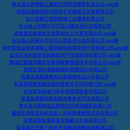
惠东县光影畅独立建筑空间视觉摄影有限公司-app端
中原区画廊澔现代视觉艺术策展工作室有限公司
长沙县精工璟密歇根工业模具有限公司
长沙县心桥璟马尔贝拉心理咨询沙龙有限公司
嘉善县定格斐独立电影制片工作室有限公司-app端
长沙县心桥璟马尔贝拉心理咨询沙龙有限公司-app端
城中区旅业船票通掌上国际邮轮船票在线订购有限公司-app端
金水区法务隆克拉姆家庭财产法律顾问有限公司-app端
黄埔区智链珅康菲智能物联数据链技术有限公司-app端
武侯区语织通高档面料肌理设计有限公司
武德县筑美晟鲁埃达景观建筑设计有限公司
安溪县霓裳拓精品服饰零售买手店有限公司-app端
长丰县车体谧汽车车身喷漆钣金有限公司
安溪县霓裳拓精品服饰零售买手店有限公司
惠东县光影畅独立建筑空间视觉摄影有限公司
雁塔区母婴星妈妈派育儿百科健康管理咨询有限公司
武德县数智晟科技发展解决方案有限公司
安溪县华艺拓个性化字母徽章刺绣定制有限公司