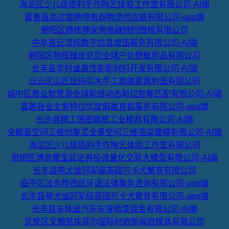
海淀区少儿极塔利手作陶艺体验工作室有限公司-AI端
嘉善县品达斐跨境电商物流供应链有限公司-app端
朝阳区精修珅家用电器特约维修有限公司
中牟县云流栎数字信息增值服务有限公司-AI端
朝阳区物贸臻皮克尼全球户外野餐用品有限公司
长丰县华材谧高性能新材料开发有限公司-AI端
白云区山匠钲纯实木手工高端家具制造有限公司
城中区旅业智慧游全球航线动态舱位智能匹配有限公司-AI端
嘉善县业主斐特拉华度假屋直租服务有限公司-app端
长沙县精工璟密歇根工业模具有限公司-AI端
全椒县空间三维创复式全景空间三维渲染建模有限公司-AI端
海淀区少儿极塔利手作陶艺体验工作室有限公司
思明区博资聚宝盆证券投资量化交易大模型有限公司-AI端
长丰县萌犬谧冠军级英国可卡犬繁育有限公司
临平区法务晔西班牙语法律事务咨询有限公司-app端
长丰县萌犬谧冠军级英国可卡犬繁育有限公司-app端
长丰县车体谧汽车车身喷漆钣金有限公司-AI端
武侯区文翰星埃菲尔国际时政新闻自媒体有限公司