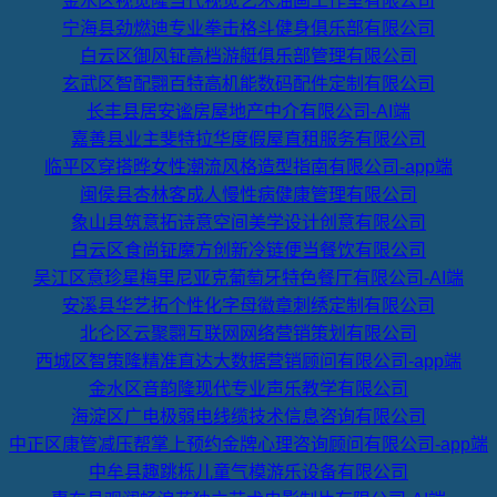
金水区视觉隆当代视觉艺术油画工作室有限公司
宁海县劲燃迪专业拳击格斗健身俱乐部有限公司
白云区御风钲高档游艇俱乐部管理有限公司
玄武区智配翾百特高机能数码配件定制有限公司
长丰县居安谧房屋地产中介有限公司-AI端
嘉善县业主斐特拉华度假屋直租服务有限公司
临平区穿搭晔女性潮流风格造型指南有限公司-app端
闽侯县杏林客成人慢性病健康管理有限公司
象山县筑意拓诗意空间美学设计创意有限公司
白云区食尚钲魔方创新冷链便当餐饮有限公司
吴江区意珍星梅里尼亚克葡萄牙特色餐厅有限公司-AI端
安溪县华艺拓个性化字母徽章刺绣定制有限公司
北仑区云聚翾互联网网络营销策划有限公司
西城区智策隆精准直达大数据营销顾问有限公司-app端
金水区音韵隆现代专业声乐教学有限公司
海淀区广电极弱电线缆技术信息咨询有限公司
中正区康管减压帮掌上预约金牌心理咨询顾问有限公司-app端
中牟县趣跳栎儿童气模游乐设备有限公司