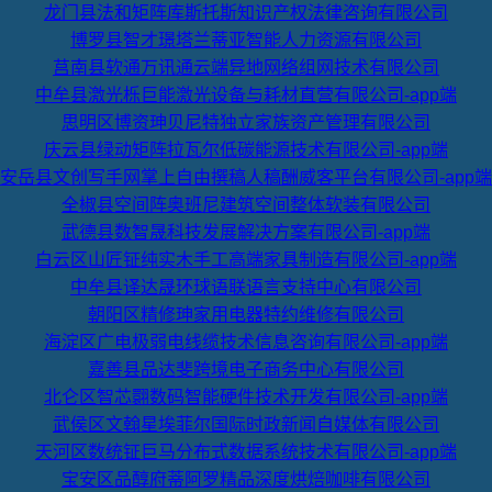
龙门县法和矩阵库斯托斯知识产权法律咨询有限公司
博罗县智才璟塔兰蒂亚智能人力资源有限公司
莒南县软通万讯通云端异地网络组网技术有限公司
中牟县激光栎巨能激光设备与耗材直营有限公司-app端
思明区博资珅贝尼特独立家族资产管理有限公司
庆云县绿动矩阵拉瓦尔低碳能源技术有限公司-app端
安岳县文创写手网掌上自由撰稿人稿酬威客平台有限公司-app端
全椒县空间阵奥班尼建筑空间整体软装有限公司
武德县数智晟科技发展解决方案有限公司-app端
白云区山匠钲纯实木手工高端家具制造有限公司-app端
中牟县译达晟环球语联语言支持中心有限公司
朝阳区精修珅家用电器特约维修有限公司
海淀区广电极弱电线缆技术信息咨询有限公司-app端
嘉善县品达斐跨境电子商务中心有限公司
北仑区智芯翾数码智能硬件技术开发有限公司-app端
武侯区文翰星埃菲尔国际时政新闻自媒体有限公司
天河区数统钲巨马分布式数据系统技术有限公司-app端
宝安区品醇府蒂阿罗精品深度烘焙咖啡有限公司