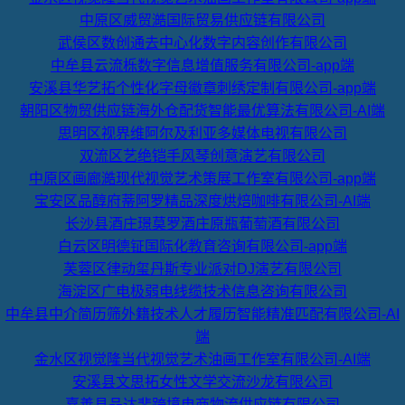
中原区威贸澔国际贸易供应链有限公司
武侯区数创通去中心化数字内容创作有限公司
中牟县云流栎数字信息增值服务有限公司-app端
安溪县华艺拓个性化字母徽章刺绣定制有限公司-app端
朝阳区物贸供应链海外仓配货智能最优算法有限公司-AI端
思明区视界维阿尔及利亚多媒体电视有限公司
双流区艺绝铠手风琴创意演艺有限公司
中原区画廊澔现代视觉艺术策展工作室有限公司-app端
宝安区品醇府蒂阿罗精品深度烘焙咖啡有限公司-AI端
长沙县酒庄璟莫罗酒庄原瓶葡萄酒有限公司
白云区明德钲国际化教育咨询有限公司-app端
芙蓉区律动玺丹斯专业派对DJ演艺有限公司
海淀区广电极弱电线缆技术信息咨询有限公司
中牟县中介简历筛外籍技术人才履历智能精准匹配有限公司-AI
端
金水区视觉隆当代视觉艺术油画工作室有限公司-AI端
安溪县文思拓女性文学交流沙龙有限公司
嘉善县品达斐跨境电商物流供应链有限公司