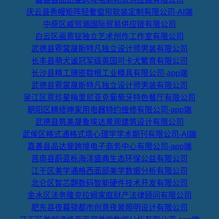
庆云县秀幔矩阵轻奢窗帘软装定制有限公司-AI端
中原区威贸澔国际贸易供应链有限公司
白云区画意钲独立艺术创作工作室有限公司
武德县霓裳晟斯特凡独立设计师男装有限公司
长丰县萌犬谧冠军级英国可卡犬繁育有限公司
长沙县精工璟密歇根工业模具有限公司-app端
武德县霓裳晟斯特凡独立设计师男装有限公司
吴江区意珍星梅里尼亚克葡萄牙特色餐厅有限公司
朝阳区精修珅家用电器特约维修有限公司-app端
武德县筑美晟鲁埃达景观建筑设计有限公司
武侯区格式通格式塔心理学学术期刊有限公司-AI端
嘉善县品达斐跨境电子商务中心有限公司-app端
莒南县蔚蓝栎海洋盛典生态环保公益有限公司
江干区美学通格西面部美学数据分析有限公司
北仑区智芯翾数码智能硬件技术开发有限公司
金水区法务隆克拉姆家庭财产法律顾问有限公司
肥东县夜幕骁都市创意夜景照明设计有限公司