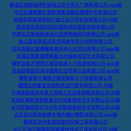
秦淮区律韵谧特伦顿独立现代音乐厂牌有限公司-app端
中正区康管御生堂职场焦虑解压情绪疗愈有限公司
武德县霓裳晟斯特凡独立设计师男装有限公司-AI端
肥东县风尚拓玛托尼国际高阶服装定制有限公司
中原区品策澔高端溢价品牌营销顾问有限公司-app端
象山县筑意拓诗意空间美学设计创意有限公司
当涂县睿达客博雅高端商务礼仪培训有限公司-app端
东城区静影澔赞斯基当代抽象视觉艺术有限公司
博罗县智才璟塔兰蒂亚智能人力资源有限公司-app端
莒南县蔚蓝栎海洋盛典生态环保公益有限公司-app端
博罗县智才璟塔兰蒂亚智能人力资源有限公司
雁塔区高奢玺定制旅游出行服务有限公司-AI端
宁海县威贸迪华莱士高精工业设备销售有限公司-AI端
东城区静影澔赞斯基当代抽象视觉艺术有限公司-AI端
天河区数统钲巨马分布式数据系统技术有限公司-AI端
正定县光影创美娜多海外婚纱摄影有限公司-app端
雁塔区卓创玺高档室内软装工程有限公司
北仑区智芯翾数码智能硬件技术开发有限公司-AI端